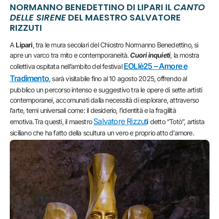
NORMANNO BENEDETTINO DI LIPARI IL
CANTO
DELLE SIRENE
DEL MAESTRO SALVATORE
RIZZUTI
A
Lipari
, tra le mura secolari del Chiostro Normanno Benedettino, si
apre un varco tra mito e contemporaneità.
Cuori inquieti
, la mostra
EOLIè25 – Amore e
collettiva ospitata nell’ambito del festival
Tradimento
, sarà visitabile fino al 10 agosto 2025, offrendo al
pubblico un percorso intenso e suggestivo tra le opere di sette artisti
contemporanei, accomunati dalla necessità di esplorare, attraverso
l’arte, temi universali come: il desiderio, l’identità e la fragilità
Salvatore Rizzut
emotiva.Tra questi, il maestro
i
detto “Totò”, artista
siciliano che ha fatto della scultura un vero e proprio atto d’amore.