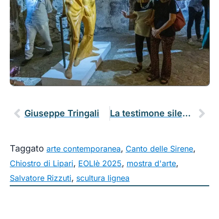
Giuseppe Tringali
La testimone silenziosa del festival EOLIè25
Taggato
,
,
arte contemporanea
Canto delle Sirene
,
,
,
Chiostro di Lipari
EOLIè 2025
mostra d'arte
,
Salvatore Rizzuti
scultura lignea
Eoliè è il festival ideato e promosso
dall’A
ssociazione culturale