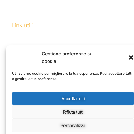
ETS
Un Sanpietrino.
Link utili
Home
Programma
Gestione preferenze sui
News
cookie
Chi siamo
Utilizziamo cookie per migliorare la tua esperienza. Puoi accettare tutti
o gestire le tue preferenze.
Via Nemorense
00199 Roma
info@eolie.art
Accetta tutti
Rifiuta tutti
Personalizza