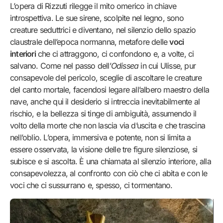
L’opera di Rizzuti rilegge il mito omerico in chiave
introspettiva. Le sue sirene, scolpite nel legno, sono
creature seduttrici e diventano, nel silenzio dello spazio
claustrale dell’epoca normanna, metafore delle
voci
interiori
che ci attraggono, ci confondono e, a volte, ci
salvano. Come nel passo dell’
Odissea
in cui Ulisse, pur
consapevole del pericolo, sceglie di ascoltare le creature
del canto mortale, facendosi legare all’albero maestro della
nave, anche qui il desiderio si intreccia inevitabilmente al
rischio, e la bellezza si tinge di ambiguità, assumendo il
volto della morte che non lascia via d’uscita e che trascina
nell’oblio. L’opera, immersiva e potente, non si limita a
essere osservata, la visione delle tre figure silenziose, si
subisce e si ascolta. È una chiamata al silenzio interiore, alla
consapevolezza, al confronto con ciò che ci abita e con le
voci che ci sussurrano e, spesso, ci tormentano.