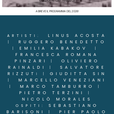
edizione del festival
A BREVE IL PROGRAMMA DEL 2026!
LINUS ACOSTA
ARTISTI
:
RUGGERO BENEDETTO
|
EMILIA KABAKOV
|
|
FRANCESCA ROMANA
PINZARI
OLIVIERO
|
RAINALDI
SALVATORE
|
RIZZUT
GIUDITTA SIN
I |
MARCELLO VENEZIANI
|
MARCO TAMBURRO
|
|
PIETRO TERZINI
|
NICOLÒ MORALES
SEBASTIANO
OSPITI:
BARISONI
PIER PAOLO
|