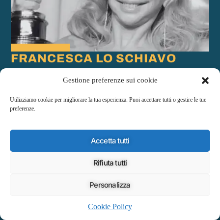
FRANCESCA LO SCHIAVO
Gestione preferenze sui cookie
Francesca Lo Schiavo porta a Eoliè25 la forza luminosa del suo
sguardo. "La gioia negli altri dà il coraggio di vivere": è da qui che
Utilizziamo cookie per migliorare la tua esperienza. Puoi accettare tutti o gestire le tue
nascono le sue scenografie, profonde, umane, vere.
preferenze.
Scopri Di Più
Accetta tutti
Rifiuta tutti
Personalizza
Cookie Policy