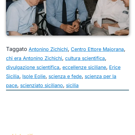
Taggato
,
,
Antonino Zichichi
Centro Ettore Majorana
,
,
chi era Antonino Zichichi
cultura scientifica
,
,
divulgazione scientifica
eccellenze siciliane
Erice
,
,
,
Sicilia
Isole Eolie
scienza e fede
scienza per la
,
,
pace
scienziato siciliano
sicilia
Eoliè è il festival ideato e promosso
dall’A
ssociazione culturale
ETS
Un Sanpietrino.