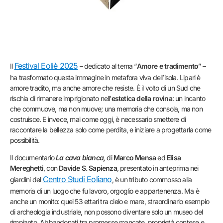
Festival Eoliè 2025
Il
– dedicato al tema “
Amore e tradimento
” –
ha trasformato questa immagine in metafora viva dell’isola. Lipari è
amore tradito, ma anche amore che resiste. È il volto di un Sud che
rischia di rimanere imprigionato nell’
estetica della rovina
: un incanto
che commuove, ma non muove; una memoria che consola, ma non
costruisce. E invece, mai come oggi, è necessario smettere di
raccontare la bellezza solo come perdita, e iniziare a progettarla come
possibilità.
Il documentario
La cava bianca,
di
Marco Mensa
ed
Elisa
Mereghetti
, con
Davide S. Sapienza
, presentato in anteprima nei
Centro Studi Eoliano
giardini del
, è un tributo commosso alla
memoria di un luogo che fu lavoro, orgoglio e appartenenza. Ma è
anche un monito: quei 53 ettari tra cielo e mare, straordinario esempio
di archeologia industriale, non possono diventare solo un museo del
rimpianto. Abbandonati tra promesse mancate, proprietà contese e