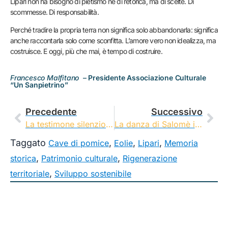
Lipari non ha bisogno di pietismo né di retorica, ma di scelte. Di
scommesse. Di responsabilità.
Perché tradire la propria terra non significa solo abbandonarla: significa
anche raccontarla solo come sconfitta. L’amore vero non idealizza, ma
costruisce. E oggi, più che mai, è tempo di costruire.
Francesco Malfitano
–
Presidente Associazione Culturale
“Un Sanpietrino”
Precedente
Successivo
La testimone silenziosa del festival EOLIè25
La danza di Salomè incanta Lipari
Taggato
,
,
,
Cave di pomice
Eolie
Lipari
Memoria
,
,
storica
Patrimonio culturale
Rigenerazione
,
territoriale
Sviluppo sostenibile
Eoliè è il festival ideato e promosso
dall’A
ssociazione culturale
ETS
Un Sanpietrino.