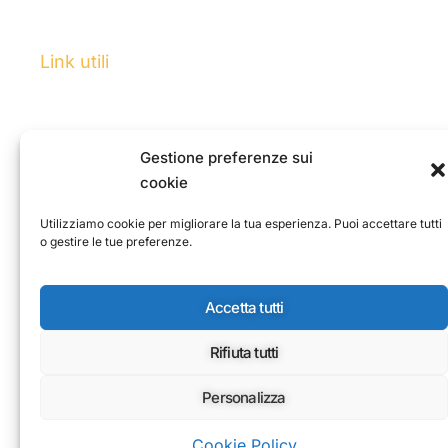
Link utili
Home
Programma
News
Gestione preferenze sui
cookie
Chi siamo
Utilizziamo cookie per migliorare la tua esperienza. Puoi accettare tutti
o gestire le tue preferenze.
Via Nemorense
00199 Roma
info@eolie.art
Accetta tutti
Rifiuta tutti
Personalizza
Cookie Policy