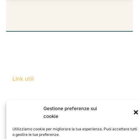
Eoliè è il festival ideato e promosso
dall’A
ssociazione culturale
ETS
Un Sanpietrino.
Link utili
Home
Programma
News
Gestione preferenze sui
cookie
Chi siamo
Utilizziamo cookie per migliorare la tua esperienza. Puoi accettare tutti
o gestire le tue preferenze.
Via Nemorense